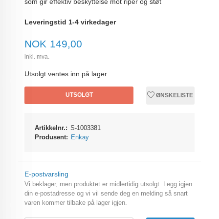
som gir effektiv beskyttelse mot riper og støt
Leveringstid 1-4 virkedager
Pris
NOK
149,00
inkl. mva.
Utsolgt ventes inn på lager
UTSOLGT
ØNSKELISTE
Artikkelnr.:
S-1003381
Produsent:
Enkay
E-postvarsling
Vi beklager, men produktet er midlertidig utsolgt. Legg igjen
din e-postadresse og vi vil sende deg en melding så snart
varen kommer tilbake på lager igjen.