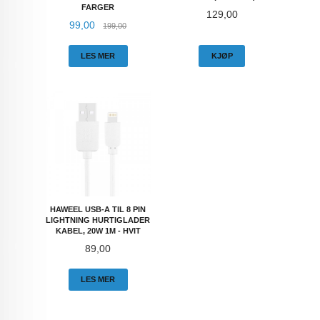
FARGER
Pris
129,00
Tilbud
Rabatt
99,00
199,00
LES MER
KJØP
HAWEEL USB-A TIL 8 PIN
LIGHTNING HURTIGLADER
KABEL, 20W 1M - HVIT
Pris
89,00
LES MER