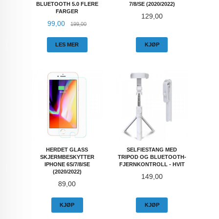
BLUETOOTH 5.0 FLERE
7/8/SE (2020/2022)
FARGER
Pris
129,00
Tilbud
Rabatt
99,00
199,00
LES MER
KJØP
HERDET GLASS
SELFIESTANG MED
SKJERMBESKYTTER
TRIPOD OG BLUETOOTH-
IPHONE 6S/7/8/SE
FJERNKONTROLL - HVIT
(2020/2022)
Pris
149,00
Pris
89,00
KJØP
KJØP