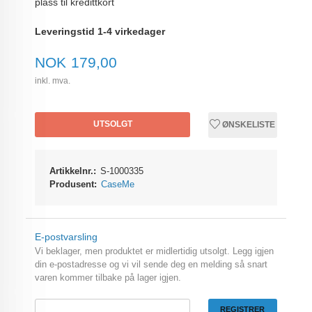
plass til kredittkort
Leveringstid 1-4 virkedager
Pris
NOK
179,00
inkl. mva.
UTSOLGT
ØNSKELISTE
Artikkelnr.:
S-1000335
Produsent:
CaseMe
E-postvarsling
Vi beklager, men produktet er midlertidig utsolgt. Legg igjen
din e-postadresse og vi vil sende deg en melding så snart
varen kommer tilbake på lager igjen.
REGISTRER