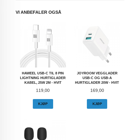
VI ANBEFALER OGSÅ
HAWEEL USB-C TIL 8 PIN
JOYROOM VEGGLADER
LIGHTNING HURTIGLADER
USB-C OG USB-A
KABEL, 25W 2M - HVIT
HURTIGLADER 20W - HVIT
Pris
Pris
119,00
169,00
KJØP
KJØP