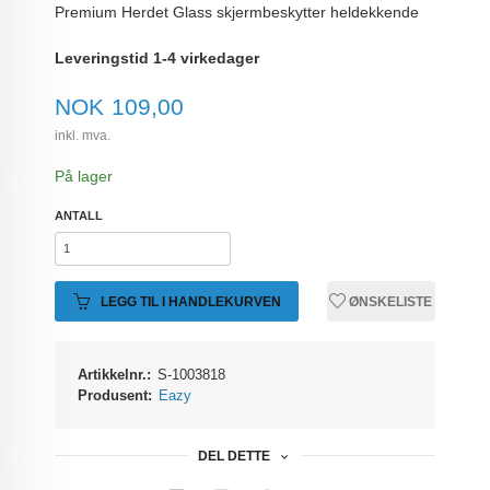
Premium Herdet Glass skjermbeskytter heldekkende
Leveringstid 1-4 virkedager
Pris
NOK
109,00
inkl. mva.
På lager
ANTALL
LEGG TIL I HANDLEKURVEN
ØNSKELISTE
Artikkelnr.:
S-1003818
Produsent:
Eazy
DEL DETTE