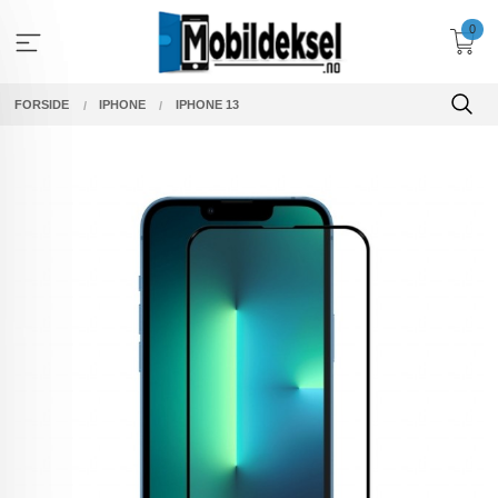
Gå
0
til
innholdet
FORSIDE
IPHONE
IPHONE 13