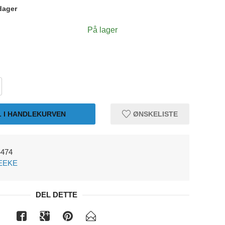
dager
På lager
L I HANDLEKURVEN
ØNSKELISTE
4474
EEKE
DEL DETTE