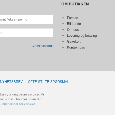
OM BUTIKKEN
Forside
Bli kunde
Om oss
Levering og betaling
Gavekort
Glemt passord?
Kontakt oss
NYHETSBREV
OFTE STILTE SPØRSMÅL
 kan yte deg bedre service. Vi
ar puttet i handlekurven din.
 innstillinger for cookies.