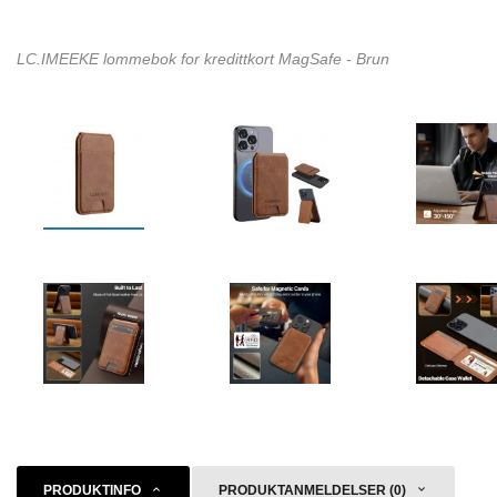
LC.IMEEKE lommebok for kredittkort MagSafe - Brun
PRODUKTINFO
PRODUKTANMELDELSER (0)