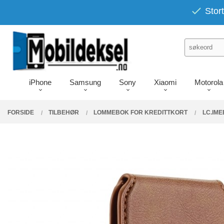
Gå
PRODUKTER
Stort
Lukk
til
innholdet
iPhone
Samsung
Sony
Xiaomi
Motorola
FORSIDE
TILBEHØR
LOMMEBOK FOR KREDITTKORT
LC.IM