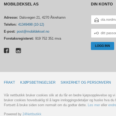
MOBILDEKSEL AS
DIN KONTO
E-
Adresse:
Dalsvegen 21, 4270 Åkrehamn
POSTADRESSE
Telefon:
41349498 (10-12)
DITT
E-post:
post@mobildeksel.no
PASSORD
Foretaksregisteret:
919 752 351 mva
FRAKT
KJØPSBETINGELSER
SIKKERHET OG PERSONVERN
Vår nettbutikk bruker cookies slik at du får en bedre kjøpsopplevelse og vi
bruker cookies hovedsaklig til å lagre innloggingsdetaljer og huske hva du h
Fortsett å bruke siden som normalt om du godtar dette.
Les mer
eller
endre
Powered by
24Nettbutikk