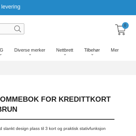
levering
0
LG
Diverse merker
Nettbrett
Tilbehør
Mer
LOMMEBOK FOR KREDITTKORT
BRUN
ankt design plass til 3 kort og praktisk stativfunksjon