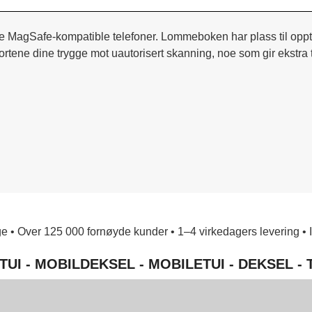
gSafe-kompatible telefoner. Lommeboken har plass til opptil 3
tene dine trygge mot uautorisert skanning, noe som gir ekstra 
e • Over 125 000 fornøyde kunder • 1–4 virkedagers levering • Ing
TUI - MOBILDEKSEL - MOBILETUI - DEKSEL -