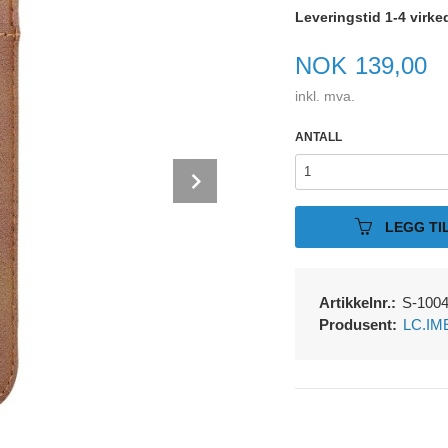
Leveringstid 1-4 virke
Pris
NOK
139,00
inkl. mva.
ANTALL
Next
LEGG TI
Artikkelnr.:
S-100
Produsent:
LC.IM